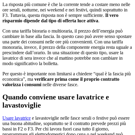
La risposta più comune è che la corrente tende a costare meno nelle
ore serali, notturne, nei weekend e nei festivi, quindi soprattutto in
F3. Tuttavia, questa risposta non è sempre sufficiente.
Il vero
risparmio dipende dal tipo di offerta luce attiva
.
Con una tariffa bioraria o multioraria, il prezzo dell’energia può
cambiare in base alla fascia. In questo caso può avere senso spostare
una parte dei consumi nelle ore più convenienti. Con una tariffa
monoraria, invece, il prezzo della componente energia resta uguale a
prescindere dall’orario. In una situazione di questo tipo, usare la
lavatrice di sera invece che al mattino potrebbe non cambiare in
modo significativo la bolletta.
Per questo è importante non limitarsi a chiedere “qual è la fascia più
economica”, ma
verificare prima come il proprio contratto
valorizza i consumi
nelle diverse fasce.
Quando conviene usare lavatrice e
lavastoviglie
Usare lavatrice
e lavastoviglie nelle fasce serali o festive può essere
una buona abitudine, soprattutto se il contratto prevede prezzi più
bassi in F2 o F3. Per chi lavora fuori casa tutto il giorno,
programmare gli elettrodomestici dopo cena o nel weekend può