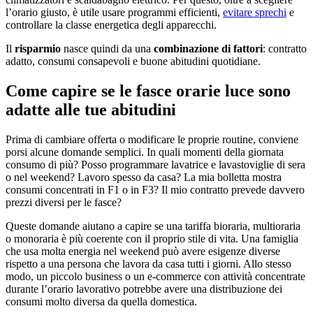
l’orario giusto, è utile usare programmi efficienti,
evitare sprechi
e
controllare la classe energetica degli apparecchi.
Il
risparmio
nasce quindi da una
combinazione di fattori
: contratto
adatto, consumi consapevoli e buone abitudini quotidiane.
Come capire se le fasce orarie luce sono
adatte alle tue abitudini
Prima di cambiare offerta o modificare le proprie routine, conviene
porsi alcune domande semplici. In quali momenti della giornata
consumo di più? Posso programmare lavatrice e lavastoviglie di sera
o nel weekend? Lavoro spesso da casa? La mia bolletta mostra
consumi concentrati in F1 o in F3? Il mio contratto prevede davvero
prezzi diversi per le fasce?
Queste domande aiutano a capire se una tariffa bioraria, multioraria
o monoraria è più coerente con il proprio stile di vita. Una famiglia
che usa molta energia nel weekend può avere esigenze diverse
rispetto a una persona che lavora da casa tutti i giorni. Allo stesso
modo, un piccolo business o un e-commerce con attività concentrate
durante l’orario lavorativo potrebbe avere una distribuzione dei
consumi molto diversa da quella domestica.