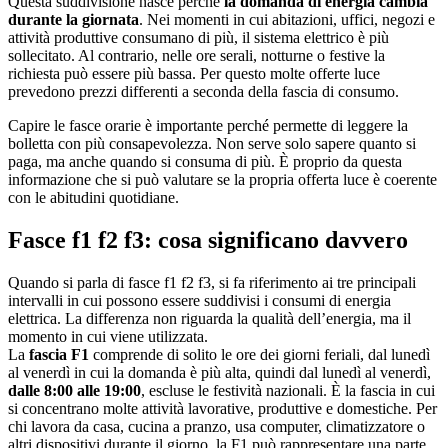
Questa suddivisione nasce perché
la domanda di energia cambia
durante la giornata
. Nei momenti in cui abitazioni, uffici, negozi e
attività produttive consumano di più, il sistema elettrico è più
sollecitato. Al contrario, nelle ore serali, notturne o festive la
richiesta può essere più bassa. Per questo molte offerte luce
prevedono prezzi differenti a seconda della fascia di consumo.
Capire le fasce orarie è importante perché permette di leggere la
bolletta con più consapevolezza. Non serve solo sapere quanto si
paga, ma anche quando si consuma di più. È proprio da questa
informazione che si può valutare se la propria offerta luce è coerente
con le abitudini quotidiane.
Fasce f1 f2 f3: cosa significano davvero
Quando si parla di fasce f1 f2 f3, si fa riferimento ai tre principali
intervalli in cui possono essere suddivisi i consumi di energia
elettrica. La differenza non riguarda la qualità dell’energia, ma il
momento in cui viene utilizzata.
La
fascia F1
comprende di solito le ore dei giorni feriali, dal lunedì
al venerdì in cui la domanda è più alta, quindi dal lunedì al venerdì,
dalle 8:00 alle 19:00
, escluse le festività nazionali. È la fascia in cui
si concentrano molte attività lavorative, produttive e domestiche. Per
chi lavora da casa, cucina a pranzo, usa computer, climatizzatore o
altri dispositivi durante il giorno, la F1 può rappresentare una parte