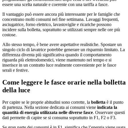
essere una scelta naturale e coerente con una tariffa a fasce.
Il vantaggio può essere ancora più interessante per le famiglie che
concentrano molti consumi nel fine settimana. Lavaggi frequenti,
asciugatrice, forno elettrico, lavastoviglie e ricariche possono
incidere sulla bolletta, soprattutto se utilizzati sempre nelle ore più
costose.
Allo stesso tempo, è bene avere aspettative realistiche. Spostare un
singolo ciclo di lavatrice potrebbe generare un risparmio limitato. La
differenza diventa più significativa quando il comportamento
riguarda più elettrodomestici, viene mantenuto nel tempo e si
inserisce in un contratto luce realmente conveniente per le fasce
serali e festive.
Come leggere le fasce orarie nella bolletta
della luce
Per capire se le proprie abitudini sono corrette, la
bolletta
è il punto
di partenza. Nella sezione dedicata ai consumi viene
indicata la
quantità di energia utilizzata nelle diverse fasce
. Osservare questi
dati permette di capire se si consuma soprattutto in F1, F2 o F3.
Se gran parte dei consumi è in F1, significa che l’energia viene usata