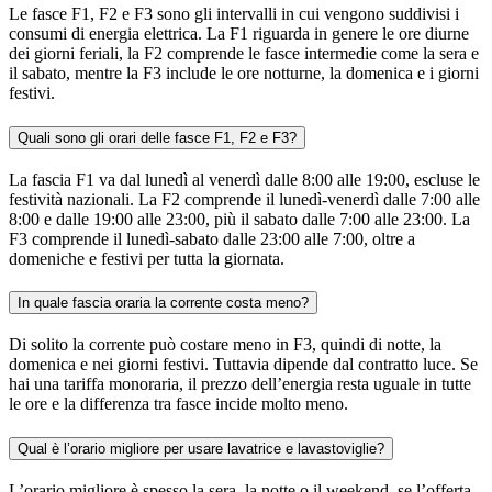
Le fasce F1, F2 e F3 sono gli intervalli in cui vengono suddivisi i
consumi di energia elettrica. La F1 riguarda in genere le ore diurne
dei giorni feriali, la F2 comprende le fasce intermedie come la sera e
il sabato, mentre la F3 include le ore notturne, la domenica e i giorni
festivi.
Quali sono gli orari delle fasce F1, F2 e F3?
La fascia F1 va dal lunedì al venerdì dalle 8:00 alle 19:00, escluse le
festività nazionali. La F2 comprende il lunedì-venerdì dalle 7:00 alle
8:00 e dalle 19:00 alle 23:00, più il sabato dalle 7:00 alle 23:00. La
F3 comprende il lunedì-sabato dalle 23:00 alle 7:00, oltre a
domeniche e festivi per tutta la giornata.
In quale fascia oraria la corrente costa meno?
Di solito la corrente può costare meno in F3, quindi di notte, la
domenica e nei giorni festivi. Tuttavia dipende dal contratto luce. Se
hai una tariffa monoraria, il prezzo dell’energia resta uguale in tutte
le ore e la differenza tra fasce incide molto meno.
Qual è l’orario migliore per usare lavatrice e lavastoviglie?
L’orario migliore è spesso la sera, la notte o il weekend, se l’offerta