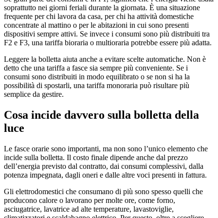
soprattutto nei giorni feriali durante la giornata. È una situazione
frequente per chi lavora da casa, per chi ha attività domestiche
concentrate al mattino o per le abitazioni in cui sono presenti
dispositivi sempre attivi. Se invece i consumi sono più distribuiti tra
F2 e F3, una tariffa bioraria o multioraria potrebbe essere più adatta.
Leggere la bolletta aiuta anche a evitare scelte automatiche. Non è
detto che una tariffa a fasce sia sempre più conveniente. Se i
consumi sono distribuiti in modo equilibrato o se non si ha la
possibilità di spostarli, una tariffa monoraria può risultare più
semplice da gestire.
Cosa incide davvero sulla bolletta della
luce
Le fasce orarie sono importanti, ma non sono l’unico elemento che
incide sulla bolletta. Il costo finale dipende anche dal prezzo
dell’energia previsto dal contratto, dai consumi complessivi, dalla
potenza impegnata, dagli oneri e dalle altre voci presenti in fattura.
Gli elettrodomestici che consumano di più sono spesso quelli che
producono calore o lavorano per molte ore, come forno,
asciugatrice, lavatrice ad alte temperature, lavastoviglie,
climatizzatori e scaldabagno elettrico. Per questo, oltre a scegliere