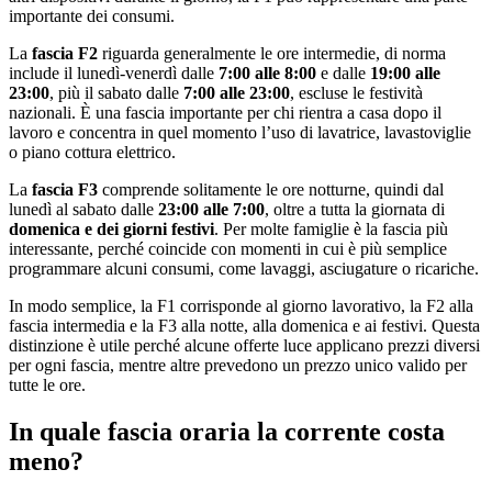
importante dei consumi.
La
fascia F2
riguarda generalmente le ore intermedie, di norma
include il lunedì-venerdì dalle
7:00 alle 8:00
e dalle
19:00 alle
23:00
, più il sabato dalle
7:00 alle 23:00
, escluse le festività
nazionali. È una fascia importante per chi rientra a casa dopo il
lavoro e concentra in quel momento l’uso di lavatrice, lavastoviglie
o piano cottura elettrico.
La
fascia F3
comprende solitamente le ore notturne, quindi dal
lunedì al sabato dalle
23:00 alle 7:00
, oltre a tutta la giornata di
domenica e dei giorni festivi
. Per molte famiglie è la fascia più
interessante, perché coincide con momenti in cui è più semplice
programmare alcuni consumi, come lavaggi, asciugature o ricariche.
In modo semplice, la F1 corrisponde al giorno lavorativo, la F2 alla
fascia intermedia e la F3 alla notte, alla domenica e ai festivi. Questa
distinzione è utile perché alcune offerte luce applicano prezzi diversi
per ogni fascia, mentre altre prevedono un prezzo unico valido per
tutte le ore.
In quale fascia oraria la corrente costa
meno?